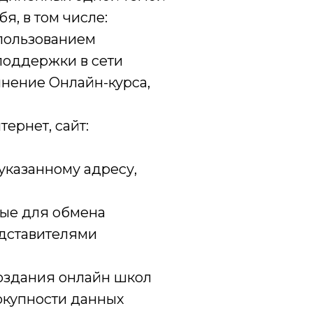
я, в том числе:
спользованием
поддержки в сети
лнение Онлайн-курса,
ернет, сайт:
 указанному адресу,
ные для обмена
дставителями
создания онлайн школ
вокупности данных