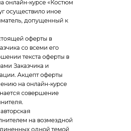
на онлайн-курсе «Костюм
луг осуществило иное
матель, допущенный к
стоящей оферты в
азчика со всеми его
ошении текста оферты в
вами Заказчика и
ации. Акцепт оферты
чению на онлайн-курсе
знается совершение
лнителя.
о авторская
лнителем на возмездной
ъединенных одной темой