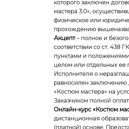
которого заключен догов
мастера 3.0», осуществив
физическое или юридиче
прохождению вышеназван
Акцепт
– полное и безог
соответствии со ст. 438 
пунктами и положениями 
целом или отдельных ее п
Исполнителя о неразгла
равносилен заключению д
«Костюм мастера» на усл
Заказчиком полной оплат
Онлайн-курс «Костюм
ма
дистанционная образова
(платной) основе. Предс