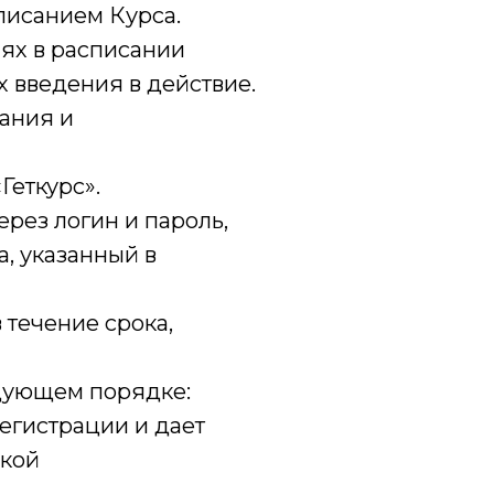
писанием Курса.
ях в расписании
х введения в действие.
жания и
еткурс».
ез логин и пароль,
, указанный в
течение срока,
дующем порядке:
егистрации и дает
икой