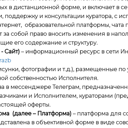
х в дистанционной форме, и включает в себ
и, поддержку и консультации куратора, с и
ернет, образовательной платформы, чата 
т за собой право вносить изменения в напо
щие его содержание и структуру.
- Сайт)
– информационный ресурс в сети Инт
_razb
исунки, фотографии и т.д.), размещенные по
ной собственностью Исполнителя.
ва в мессенджере Телеграм, предназначен
зчиками и Исполнителем, кураторами (пре
астоящей оферты.
рма (далее – Платформа)
– платформа для 
редставлена в объективной форме в виде со