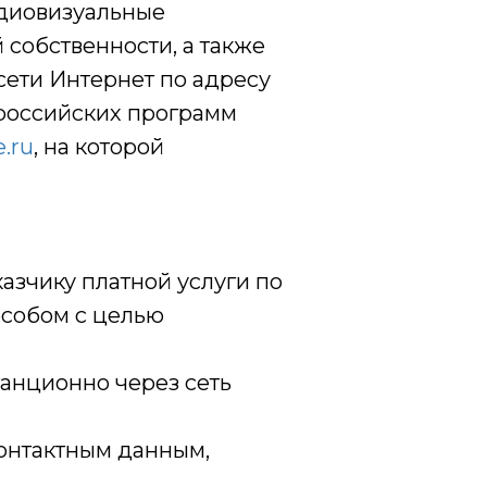
удиовизуальные
собственности, а также
сети Интернет по адресу
 российских программ
.ru
, на которой
азчику платной услуги по
особом с целью
танционно через сеть
контактным данным,