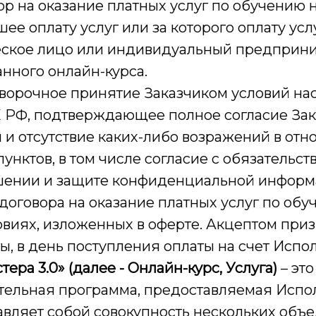
ор на оказание платных услуг по обучению 
шее оплату услуг или за которого оплату ус
ское лицо или индивидуальный предприни
ного онлайн-курса.
оворочное принятие Заказчиком условий на
ГК РФ, подтверждающее полное согласие Зак
и отсутствие каких-либо возражений в отн
унктов, в том числе согласие с обязательст
шении и защите конфиденциальной информ
оговора на оказание платных услуг по обу
овиях, изложенных в оферте. Акцептом при
ы, в день поступления оплаты на счет Испо
стера
3.0» (далее - Онлайн-курс, Услуга)
– эт
тельная программа, предоставляемая Испо
тавляет собой совокупность нескольких об